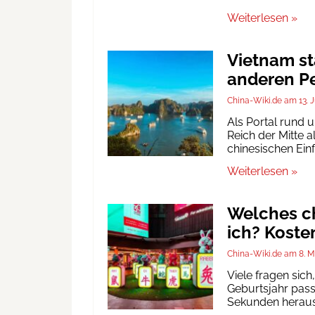
Weiterlesen »
Vietnam st
anderen Pe
China-Wiki.de
13. 
Als Portal rund 
Reich der Mitte a
chinesischen Ein
Weiterlesen »
Welches ch
ich? Koste
China-Wiki.de
8. M
Viele fragen sic
Geburtsjahr passt
Sekunden heraus