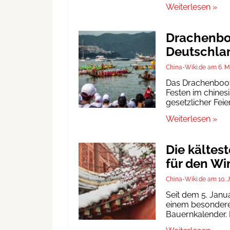
Weiterlesen »
Drachenboo
Deutschlan
China-Wiki.de
6. M
Das Drachenbootf
Festen im chinesi
gesetzlicher Fei
Weiterlesen »
Die kältes
für den Wi
China-Wiki.de
10. 
Seit dem 5. Janu
einem besonderen
Bauernkalender. D