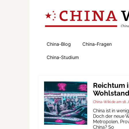
China-Blog
China-Fragen
China-Studium
Reichtum i
Wohlstand 
China-Wiki.de
18. 
China ist in wen
Doch der neue Wo
Metropolen, Prov
China? So