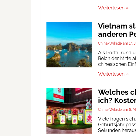
Weiterlesen »
Vietnam st
anderen Pe
China-Wiki.de
13. 
Als Portal rund 
Reich der Mitte a
chinesischen Ein
Weiterlesen »
Welches ch
ich? Koste
China-Wiki.de
8. M
Viele fragen sic
Geburtsjahr passt
Sekunden heraus