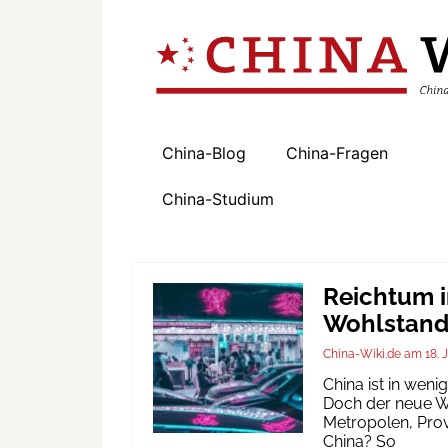
China-Blog
China-Fragen
China-Studium
Reichtum i
Wohlstand 
China-Wiki.de
18. 
China ist in wen
Doch der neue Wo
Metropolen, Prov
China? So