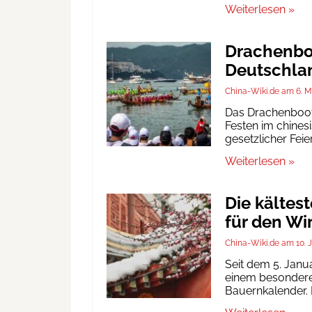
Weiterlesen »
Drachenboo
Deutschlan
China-Wiki.de
6. M
Das Drachenbootf
Festen im chinesi
gesetzlicher Fei
Weiterlesen »
Die kältes
für den Wi
China-Wiki.de
10. 
Seit dem 5. Janu
einem besonderen
Bauernkalender. D