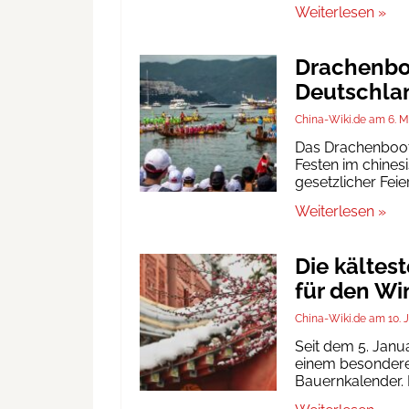
Weiterlesen »
Drachenboo
Deutschlan
China-Wiki.de
6. M
Das Drachenbootf
Festen im chinesi
gesetzlicher Fei
Weiterlesen »
Die kältes
für den Wi
China-Wiki.de
10. 
Seit dem 5. Janu
einem besonderen
Bauernkalender. D