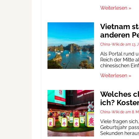
Weiterlesen »
Vietnam st
anderen Pe
China-Wiki.de
13. 
Als Portal rund 
Reich der Mitte a
chinesischen Ein
Weiterlesen »
Welches ch
ich? Koste
China-Wiki.de
8. M
Viele fragen sic
Geburtsjahr passt
Sekunden heraus