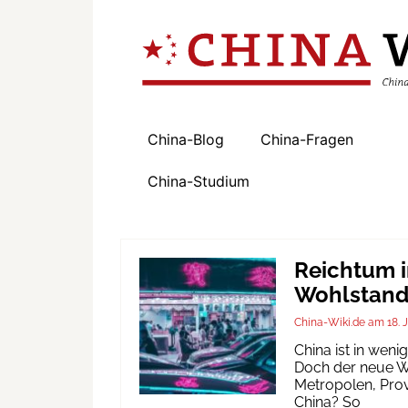
China-Blog
China-Fragen
China-Studium
Reichtum i
Wohlstand 
China-Wiki.de
18. 
China ist in wen
Doch der neue Wo
Metropolen, Prov
China? So