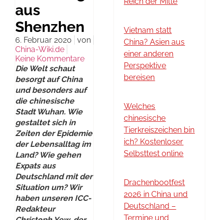
Reich der Mitte
aus
Shenzhen
Vietnam statt
6. Februar 2020
von
China? Asien aus
China-Wiki.de
einer anderen
Keine Kommentare
Perspektive
Die Welt schaut
bereisen
besorgt auf China
und besonders auf
die chinesische
Welches
Stadt Wuhan. Wie
chinesische
gestaltet sich in
Tierkreiszeichen bin
Zeiten der Epidemie
ich? Kostenloser
der Lebensalltag im
Selbsttest online
Land? Wie gehen
Expats aus
Deutschland mit der
Drachenbootfest
Situation um? Wir
2026 in China und
haben unseren ICC-
Deutschland –
Redakteur
Termine und
Christoph Yew, der