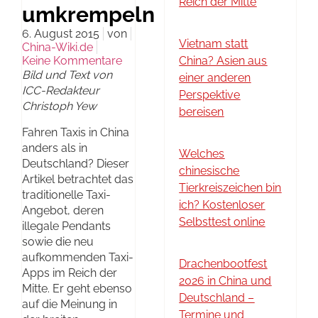
Reich der Mitte
umkrempeln
6. August 2015
von
Vietnam statt
China-Wiki.de
Keine Kommentare
China? Asien aus
Bild und Text von
einer anderen
ICC-Redakteur
Perspektive
Christoph Yew
bereisen
Fahren Taxis in China
anders als in
Welches
Deutschland? Dieser
chinesische
Artikel betrachtet das
Tierkreiszeichen bin
traditionelle Taxi-
ich? Kostenloser
Angebot, deren
Selbsttest online
illegale Pendants
sowie die neu
aufkommenden Taxi-
Drachenbootfest
Apps im Reich der
2026 in China und
Mitte. Er geht ebenso
Deutschland –
auf die Meinung in
Termine und