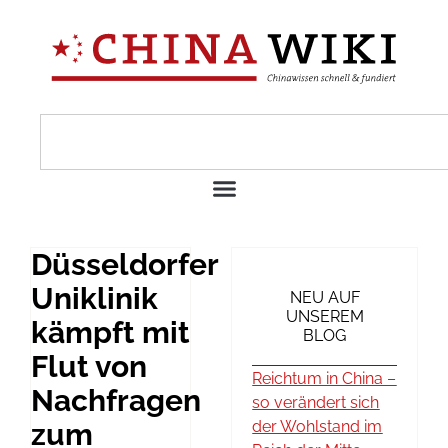
Düsseldorfer
Uniklinik
NEU AUF
UNSEREM
kämpft mit
BLOG
Flut von
Reichtum in China –
Nachfragen
so verändert sich
zum
der Wohlstand im