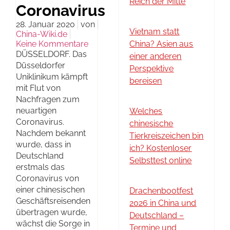
Reich der Mitte
Coronavirus
28. Januar 2020
von
Vietnam statt
China-Wiki.de
Keine Kommentare
China? Asien aus
DÜSSELDORF. Das
einer anderen
Düsseldorfer
Perspektive
Uniklinikum kämpft
bereisen
mit Flut von
Nachfragen zum
neuartigen
Welches
Coronavirus.
chinesische
Nachdem bekannt
Tierkreiszeichen bin
wurde, dass in
ich? Kostenloser
Deutschland
Selbsttest online
erstmals das
Coronavirus von
einer chinesischen
Drachenbootfest
Geschäftsreisenden
2026 in China und
übertragen wurde,
Deutschland –
wächst die Sorge in
Termine und