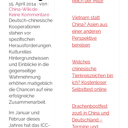
Reich der Mitte
15. April 2014
von
China-Wiki.de
Keine Kommentare
Vietnam statt
Deutsch-chinesische
China? Asien aus
Kooperationen
einer anderen
stehen vor
Perspektive
spezifischen
bereisen
Herausforderungen.
Kulturelles
Hintergrundwissen
Welches
und Einblicke in die
chinesische
gegenseitige
Tierkreiszeichen bin
Wahrnehmung
ich? Kostenloser
erhöhen maßgeblich
Selbsttest online
die Chancen auf eine
erfolgreiche
Zusammenarbeit.
Drachenbootfest
Im Januar und
2026 in China und
Februar dieses
Deutschland –
Jahres hat das ICC-
Termine und