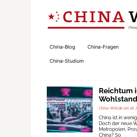
China-Blog
China-Fragen
China-Studium
Reichtum i
Wohlstand 
China-Wiki.de
18. 
China ist in wen
Doch der neue Wo
Metropolen, Prov
China? So