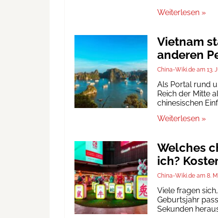
Weiterlesen »
Vietnam st
anderen Pe
China-Wiki.de
13. 
Als Portal rund 
Reich der Mitte a
chinesischen Ein
Weiterlesen »
Welches ch
ich? Koste
China-Wiki.de
8. M
Viele fragen sic
Geburtsjahr passt
Sekunden heraus