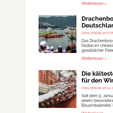
Weiterlesen »
Drachenboo
Deutschlan
China-Wiki.de
6. M
Das Drachenbootf
Festen im chinesi
gesetzlicher Fei
Weiterlesen »
Die kältes
für den Wi
China-Wiki.de
10. 
Seit dem 5. Janu
einem besonderen
Bauernkalender. D