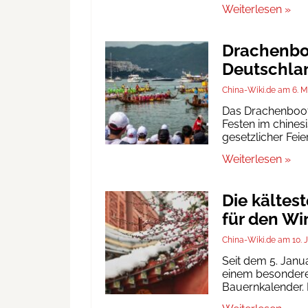
Weiterlesen »
Drachenboo
Deutschlan
China-Wiki.de
6. M
Das Drachenbootf
Festen im chinesi
gesetzlicher Fei
Weiterlesen »
Die kältes
für den Wi
China-Wiki.de
10. 
Seit dem 5. Janu
einem besonderen
Bauernkalender. D