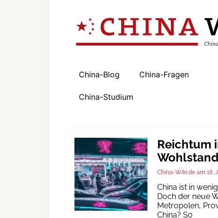
China-Blog
China-Fragen
China-Studium
Reichtum i
Wohlstand 
China-Wiki.de
18. 
China ist in wen
Doch der neue Wo
Metropolen, Prov
China? So