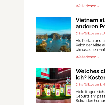
Weiterlesen »
Vietnam st
anderen Pe
China-Wiki.de
13. 
Als Portal rund 
Reich der Mitte a
chinesischen Ein
Weiterlesen »
Welches ch
ich? Koste
China-Wiki.de
8. M
Viele fragen sic
Geburtsjahr passt
Sekunden heraus