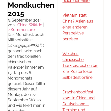
Reich der Mitte
Mondkuchen
2015
Vietnam statt
3. September 2014
China? Asien aus
von
China-Wiki.de
einer anderen
2 Kommentare
Perspektive
Das Mondfest, auch
bereisen
Mittherbstfest
(
Zhōngqiūjié
中秋节)
genannt, wird nach
Welches
dem traditionellen
chinesische
chinesischen
Tierkreiszeichen bin
Kalender immer am
ich? Kostenloser
15. Tag des 8.
Selbsttest online
Mondmonats
gefeiert. Dieser fällt in
diesem Jahr auf
Drachenbootfest
Montag, den 27.
2026 in China und
September. Wieso
Deutschland –
und wie feiert man in
Termine und
Asien das