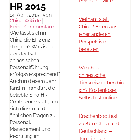
Reich der Mitte
HR 2015
14. April 2015
von
Vietnam statt
China-Wiki.de
Keine Kommentare
China? Asien aus
Wie lässt sich in
einer anderen
China die Effizienz
Perspektive
steigern? Was ist bei
bereisen
der deutsch-
chinesischen
Personalführung
Welches
erfolgsversprechend?
chinesische
Auch in diesem Jahr
Tierkreiszeichen bin
fand in Frankfurt die
ich? Kostenloser
beliebte Sino HR
Selbsttest online
Conference statt, um
sich diesen und
ähnlichen Fragen zu
Drachenbootfest
Personal,
2026 in China und
Management und
Deutschland –
Recruiting im
Termine und