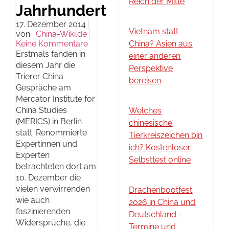
Reich der Mitte
Jahrhundert
17. Dezember 2014
Vietnam statt
von
China-Wiki.de
Keine Kommentare
China? Asien aus
Erstmals fanden in
einer anderen
diesem Jahr die
Perspektive
Trierer China
bereisen
Gespräche am
Mercator Institute for
China Studies
Welches
(MERICS) in Berlin
chinesische
statt. Renommierte
Tierkreiszeichen bin
Expertinnen und
ich? Kostenloser
Experten
Selbsttest online
betrachteten dort am
10. Dezember die
vielen verwirrenden
Drachenbootfest
wie auch
2026 in China und
faszinierenden
Deutschland –
Widersprüche, die
Termine und