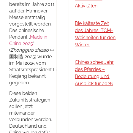
bereits im Jahre 2011
Aktivitäten
auf der Hannover
Messe erstmalig
Die kälteste Zeit
vorgestellt worden.
Das chinesische
des Jahres: TCM-
Pendant „
Made in
Weisheiten für den
China 2025
“
Winter
(
Zhongguo zhizao
中
国制造 2025) wurde
Chinesisches Jahr
im Mai 2015 vom
des Pferdes –
Staatsratspräsident Li
Keqiang bekannt
Bedeutung und
gegeben.
Ausblick für 2026
Diese beiden
Zukunftsstrategien
sollen jetzt
miteinander
verbunden werden.
Deutschland und
China wollen dafür