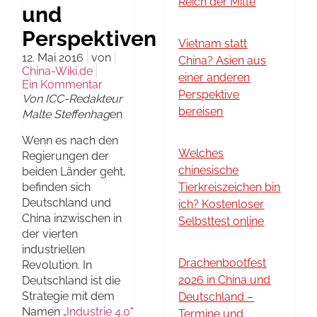
Reich der Mitte
und
Perspektiven
Vietnam statt
12. Mai 2016
von
China? Asien aus
China-Wiki.de
einer anderen
Ein Kommentar
Perspektive
Von ICC-Redakteur
bereisen
Malte Steffenhag
en
Wenn es nach den
Welches
Regierungen der
chinesische
beiden Länder geht,
befinden sich
Tierkreiszeichen bin
Deutschland und
ich? Kostenloser
China inzwischen in
Selbsttest online
der vierten
industriellen
Drachenbootfest
Revolution. In
2026 in China und
Deutschland ist die
Strategie mit dem
Deutschland –
Namen „
Industrie 4.0
“
Termine und