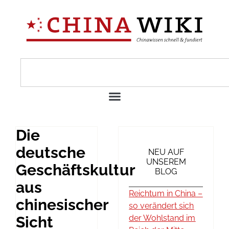
Die
deutsche
NEU AUF
UNSEREM
Geschäftskultur
BLOG
aus
Reichtum in China –
chinesischer
so verändert sich
Sicht
der Wohlstand im