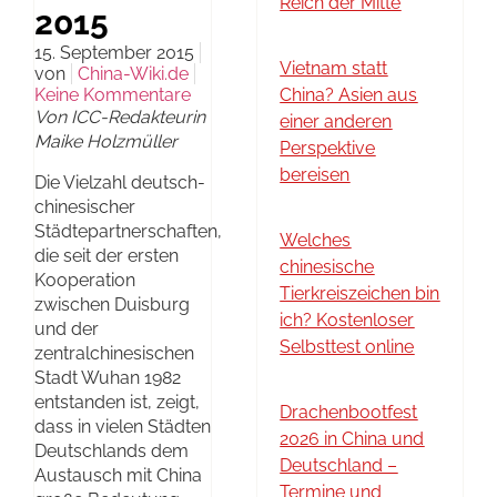
Reich der Mitte
2015
15. September 2015
Vietnam statt
von
China-Wiki.de
Keine Kommentare
China? Asien aus
Von ICC-Redakteurin
einer anderen
Maike Holzmüller
Perspektive
bereisen
Die Vielzahl deutsch-
chinesischer
Städtepartnerschaften,
Welches
die seit der ersten
chinesische
Kooperation
Tierkreiszeichen bin
zwischen Duisburg
ich? Kostenloser
und der
Selbsttest online
zentralchinesischen
Stadt Wuhan 1982
entstanden ist, zeigt,
Drachenbootfest
dass in vielen Städten
2026 in China und
Deutschlands dem
Deutschland –
Austausch mit China
Termine und