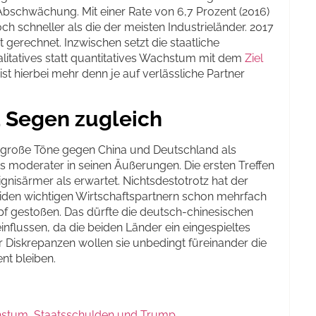
Abschwächung. Mit einer Rate von 6,7 Prozent (2016)
h schneller als die der meisten Industrieländer. 2017
gerechnet. Inzwischen setzt die staatliche
ualitatives statt quantitatives Wachstum mit dem
Ziel
 ist hierbei mehr denn je auf verlässliche Partner
 Segen zugleich
große Töne gegen China und Deutschland als
s moderater in seinen Äußerungen. Die ersten Treffen
ignisärmer als erwartet. Nichtsdestotrotz hat der
iden wichtigen Wirtschaftspartnern schon mehrfach
pf gestoßen. Das dürfte die deutsch-chinesischen
influssen, da die beiden Länder ein eingespieltes
r Diskrepanzen wollen sie unbedingt füreinander die
nt bleiben.
hstum, Staatsschulden und Trump