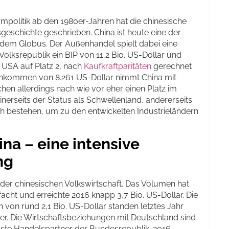
rmpolitik ab den 1980er-Jahren hat die chinesische
sgeschichte geschrieben. China ist heute eine der
dem Globus. Der Außenhandel spielt dabei eine
 Volksrepublik ein BIP von 11,2 Bio. US-Dollar und
n USA auf Platz 2, nach
Kaufkraftparitäten
gerechnet
Einkommen von 8.261 US-Dollar nimmt China mit
en allerdings nach wie vor eher einen Platz im
 einerseits der Status als Schwellenland, andererseits
 bestehen, um zu den entwickelten Industrieländern
na – eine intensive
ng
 der chinesischen Volkswirtschaft. Das Volumen hat
facht und erreichte 2016 knapp 3,7 Bio. US-Dollar. Die
en von rund 2,1 Bio. US-Dollar standen letztes Jahr
er. Die Wirtschaftsbeziehungen mit Deutschland sind
htigste Handelspartner der Bundesrepublik. 2016