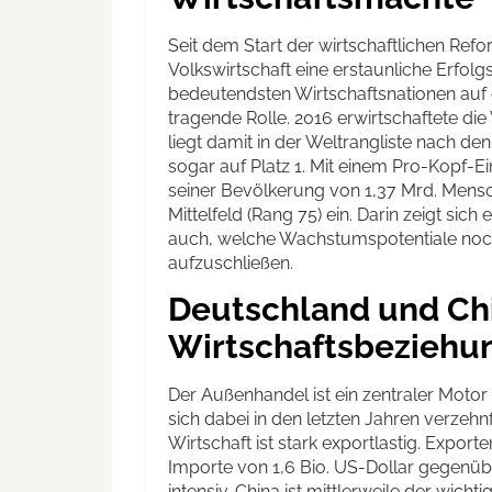
Seit dem Start der wirtschaftlichen Refo
Volkswirtschaft eine erstaunliche Erfolg
bedeutendsten Wirtschaftsnationen auf 
tragende Rolle. 2016 erwirtschaftete die
liegt damit in der Weltrangliste nach de
sogar auf Platz 1. Mit einem Pro-Kopf-
seiner Bevölkerung von 1,37 Mrd. Mensch
Mittelfeld (Rang 75) ein. Darin zeigt sich
auch, welche Wachstumspotentiale noch
aufzuschließen.
Deutschland und Chi
Wirtschaftsbeziehu
Der Außenhandel ist ein zentraler Motor
sich dabei in den letzten Jahren verzehn
Wirtschaft ist stark exportlastig. Export
Importe von 1,6 Bio. US-Dollar gegenüb
intensiv. China ist mittlerweile der wic