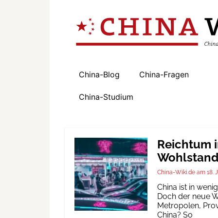
China-Blog
China-Fragen
China-Studium
Reichtum i
Wohlstand 
China-Wiki.de
18. 
China ist in wen
Doch der neue Wo
Metropolen, Prov
China? So