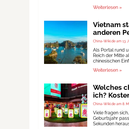
Weiterlesen »
Vietnam st
anderen Pe
China-Wiki.de
13. 
Als Portal rund 
Reich der Mitte a
chinesischen Ein
Weiterlesen »
Welches ch
ich? Koste
China-Wiki.de
8. M
Viele fragen sic
Geburtsjahr passt
Sekunden heraus