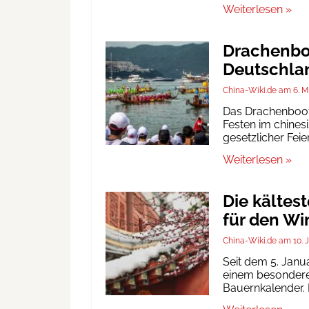
Weiterlesen »
Drachenboo
Deutschlan
China-Wiki.de
6. M
Das Drachenbootf
Festen im chinesi
gesetzlicher Fei
Weiterlesen »
Die kältes
für den Wi
China-Wiki.de
10. 
Seit dem 5. Janu
einem besonderen
Bauernkalender. D