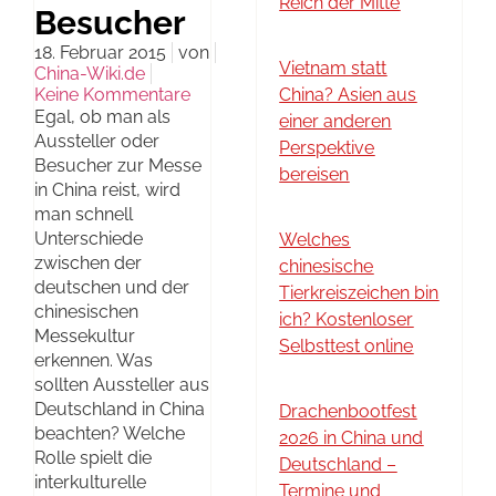
Reich der Mitte
Besucher
18. Februar 2015
von
Vietnam statt
China-Wiki.de
Keine Kommentare
China? Asien aus
Egal, ob man als
einer anderen
Aussteller oder
Perspektive
Besucher zur Messe
bereisen
in China reist, wird
man schnell
Unterschiede
Welches
zwischen der
chinesische
deutschen und der
Tierkreiszeichen bin
chinesischen
ich? Kostenloser
Messekultur
Selbsttest online
erkennen. Was
sollten Aussteller aus
Deutschland in China
Drachenbootfest
beachten? Welche
2026 in China und
Rolle spielt die
Deutschland –
interkulturelle
Termine und