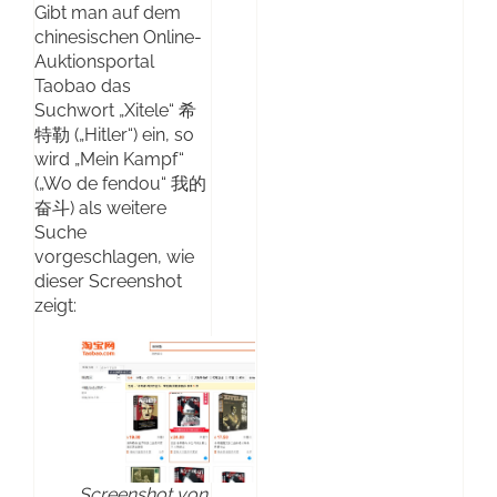
Gibt man auf dem
chinesischen Online-
Auktionsportal
Taobao das
Suchwort „Xitele“ 希
特勒 („Hitler“) ein, so
wird „Mein Kampf“
(„Wo de fendou“ 我的
奋斗) als weitere
Suche
vorgeschlagen, wie
dieser Screenshot
zeigt:
Screenshot von