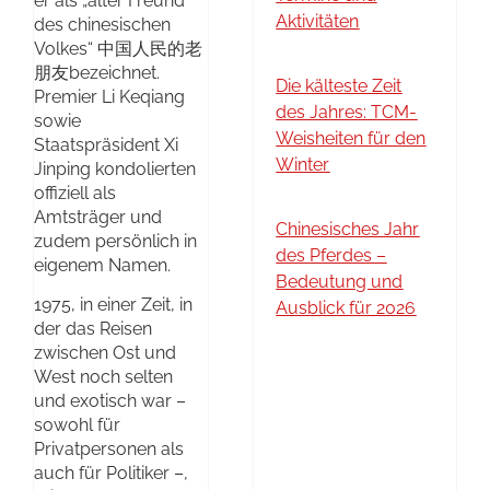
er als „alter Freund
Aktivitäten
des chinesischen
Volkes“ 中国人民的老
朋友bezeichnet.
Die kälteste Zeit
Premier Li Keqiang
des Jahres: TCM-
sowie
Weisheiten für den
Staatspräsident Xi
Winter
Jinping kondolierten
offiziell als
Amtsträger und
Chinesisches Jahr
zudem persönlich in
des Pferdes –
eigenem Namen.
Bedeutung und
1975, in einer Zeit, in
Ausblick für 2026
der das Reisen
zwischen Ost und
West noch selten
und exotisch war –
sowohl für
Privatpersonen als
auch für Politiker –,