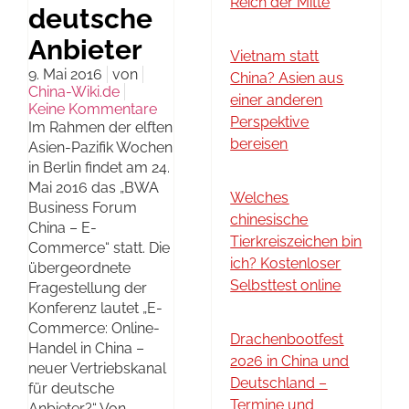
Reich der Mitte
deutsche
Anbieter
Vietnam statt
9. Mai 2016
von
China? Asien aus
China-Wiki.de
einer anderen
Keine Kommentare
Perspektive
Im Rahmen der elften
bereisen
Asien-Pazifik Wochen
in Berlin findet am 24.
Mai 2016 das „BWA
Welches
Business Forum
chinesische
China – E-
Tierkreiszeichen bin
Commerce“ statt. Die
ich? Kostenloser
übergeordnete
Selbsttest online
Fragestellung der
Konferenz lautet „E-
Commerce: Online-
Drachenbootfest
Handel in China –
2026 in China und
neuer Vertriebskanal
Deutschland –
für deutsche
Termine und
Anbieter?“ Von