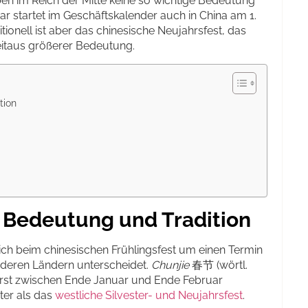
ben im Reich der Mitte keine so wichtige Bedeutung
war startet im Geschäftskalender auch in China am 1.
tionell ist aber das chinesische Neujahrsfest, das
eitaus größerer Bedeutung.
tion
– Bedeutung und Tradition
ich beim chinesischen Frühlingsfest um einen Termin
anderen Ländern unterscheidet.
Chunjie
春节 (wörtl.
die erst zwischen Ende Januar und Ende Februar
ter als das
westliche Silvester- und Neujahrsfest
.