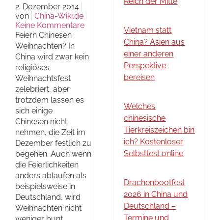
Reich der Mitte
2. Dezember 2014
von
China-Wiki.de
Keine Kommentare
Vietnam statt
Feiern Chinesen
China? Asien aus
Weihnachten? In
einer anderen
China wird zwar kein
Perspektive
religiöses
bereisen
Weihnachtsfest
zelebriert, aber
trotzdem lassen es
Welches
sich einige
chinesische
Chinesen nicht
Tierkreiszeichen bin
nehmen, die Zeit im
ich? Kostenloser
Dezember festlich zu
Selbsttest online
begehen. Auch wenn
die Feierlichkeiten
anders ablaufen als
Drachenbootfest
beispielsweise in
2026 in China und
Deutschland, wird
Deutschland –
Weihnachten nicht
Termine und
weniger bunt