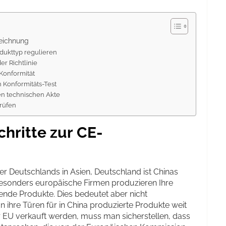
eichnung
rodukttyp regulieren
r Richtlinie
 Konformität
n Konformitäts-Test
en technischen Akte
prüfen
hritte zur CE-
ner Deutschlands in Asien, Deutschland ist Chinas
Besonders europäische Firmen produzieren Ihre
ende Produkte. Dies bedeutet aber nicht
 ihre Türen für in China produzierte Produkte weit
r EU verkauft werden, muss man sicherstellen, dass