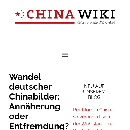
Wandel
deutscher
NEU AUF
UNSEREM
Chinabilder:
BLOG
Annäherung
Reichtum in China –
oder
so verändert sich
Entfremdung?
der Wohlstand im