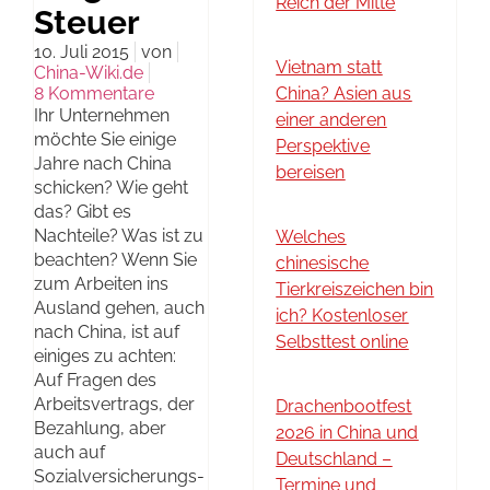
Reich der Mitte
Steuer
10. Juli 2015
von
Vietnam statt
China-Wiki.de
8 Kommentare
China? Asien aus
Ihr Unternehmen
einer anderen
möchte Sie einige
Perspektive
Jahre nach China
bereisen
schicken? Wie geht
das? Gibt es
Nachteile? Was ist zu
Welches
beachten? Wenn Sie
chinesische
zum Arbeiten ins
Tierkreiszeichen bin
Ausland gehen, auch
ich? Kostenloser
nach China, ist auf
Selbsttest online
einiges zu achten:
Auf Fragen des
Arbeitsvertrags, der
Drachenbootfest
Bezahlung, aber
2026 in China und
auch auf
Deutschland –
Sozialversicherungs-
Termine und