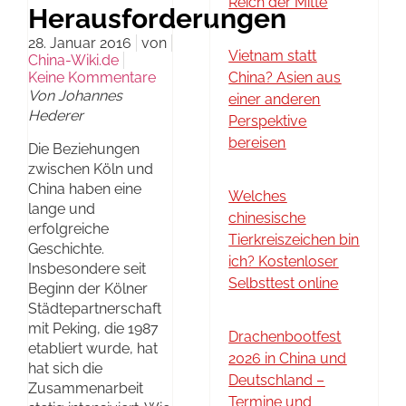
Reich der Mitte
Herausforderungen
28. Januar 2016
von
Vietnam statt
China-Wiki.de
Keine Kommentare
China? Asien aus
Von Johannes
einer anderen
Hederer
Perspektive
bereisen
Die Beziehungen
zwischen Köln und
China haben eine
Welches
lange und
chinesische
erfolgreiche
Tierkreiszeichen bin
Geschichte.
ich? Kostenloser
Insbesondere seit
Selbsttest online
Beginn der Kölner
Städtepartnerschaft
mit Peking, die 1987
Drachenbootfest
etabliert wurde, hat
2026 in China und
hat sich die
Deutschland –
Zusammenarbeit
Termine und