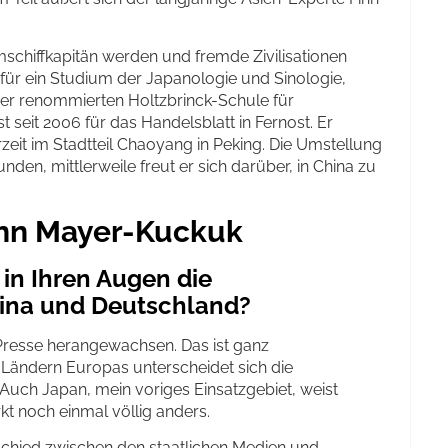
schiffkapitän werden und fremde Zivilisationen
 für ein Studium der Japanologie und Sinologie,
der renommierten Holtzbrinck-Schule für
t seit 2006 für das Handelsblatt in Fernost. Er
zeit im Stadtteil Chaoyang in Peking. Die Umstellung
en, mittlerweile freut er sich darüber, in China zu
inn Mayer-Kuckuk
 in Ihren Augen die
hina und Deutschland?
er Presse herangewachsen. Das ist ganz
 Ländern Europas unterscheidet sich die
 Auch Japan, mein voriges Einsatzgebiet, weist
kt noch einmal völlig anders.
rschied zwischen den staatlichen Medien und