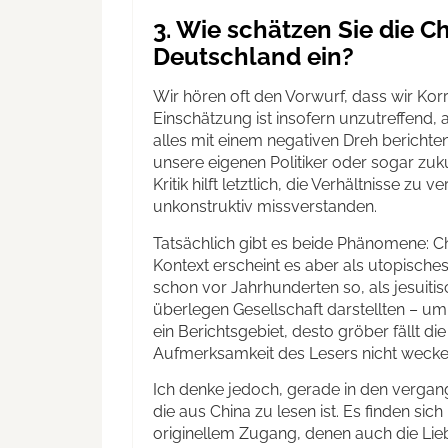
3. Wie schätzen Sie die C
Deutschland ein?
Wir hören oft den Vorwurf, dass wir Kor
Einschätzung ist insofern unzutreffend,
alles mit einem negativen Dreh berichte
unsere eigenen Politiker oder sogar zuk
Kritik hilft letztlich, die Verhältnisse zu
unkonstruktiv missverstanden.
Tatsächlich gibt es beide Phänomene: C
Kontext erscheint es aber als utopisches
schon vor Jahrhunderten so, als jesuitis
überlegen Gesellschaft darstellten – u
ein Berichtsgebiet, desto gröber fällt di
Aufmerksamkeit des Lesers nicht wecke
Ich denke jedoch, gerade in den verga
die aus China zu lesen ist. Es finden sic
originellem Zugang, denen auch die Li