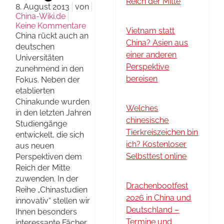
Reich der Mitte
8. August 2013
von
China-Wiki.de
Keine Kommentare
Vietnam statt
China rückt auch an
China? Asien aus
deutschen
einer anderen
Universitäten
Perspektive
zunehmend in den
bereisen
Fokus. Neben der
etablierten
Chinakunde wurden
Welches
in den letzten Jahren
chinesische
Studiengänge
Tierkreiszeichen bin
entwickelt, die sich
ich? Kostenloser
aus neuen
Selbsttest online
Perspektiven dem
Reich der Mitte
zuwenden. In der
Drachenbootfest
Reihe „Chinastudien
2026 in China und
innovativ“ stellen wir
Deutschland –
Ihnen besonders
Termine und
interessante Fächer