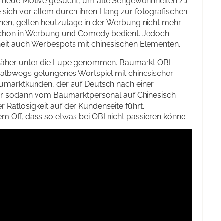
neue Motive gesucht, um alte Sehgewohnheiten zu
 sich vor allem durch ihren Hang zur fotografischen
nen, gelten heutzutage in der Werbung nicht mehr
er schon in Werbung und Comedy bedient. Jedoch
heit auch Werbespots mit chinesischen Elementen.
 näher unter die Lupe genommen. Baumarkt OBI
 halbwegs gelungenes Wortspiel mit chinesischer
aumarktkunden, der auf Deutsch nach einer
er sodann vom Baumarktpersonal auf Chinesisch
er Ratlosigkeit auf der Kundenseite führt.
m Off, dass so etwas bei OBI nicht passieren könne.