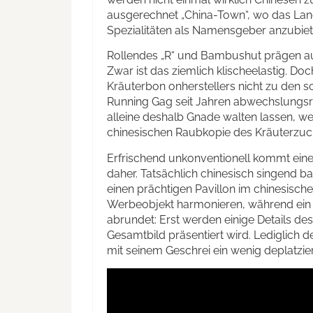
ausgerechnet „China-Town“, wo das Land
Spezialitäten als Namensgeber anzubiet
Rollendes „R“ und Bambushut prägen a
Zwar ist das ziemlich klischeelastig. Doc
Kräuterbon onherstellers nicht zu den 
Running Gag seit Jahren abwechslungsre
alleine deshalb Gnade walten lassen, wei
chinesischen Raubkopie des Kräuterzuck
Erfrischend unkonventionell kommt ei
daher. Tatsächlich chinesisch singend ba
einen prächtigen Pavillon im chinesischen 
Werbeobjekt harmonieren, während ein
abrundet: Erst werden einige Details d
Gesamtbild präsentiert wird. Lediglich d
mit seinem Geschrei ein wenig deplatzier