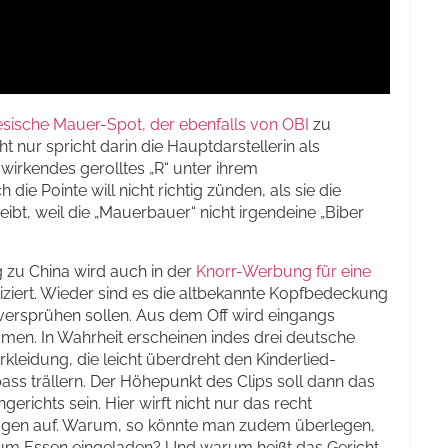
esische Mauer-Spot, der ebenfalls von OBI
zu
nur spricht darin die Hauptdarstellerin als
 wirkendes gerolltes „R“ unter ihrem
ie Pointe will nicht richtig zünden, als sie die
bt, weil die „Mauerbauer“ nicht irgendeine „Biber
 zu China wird auch in der
Knorr-Werbung für eine
ziert. Wieder sind es die altbekannte Kopfbedeckung
 versprühen sollen. Aus dem Off wird eingangs
ämen. In Wahrheit erscheinen indes drei deutsche
kleidung, die leicht überdreht den Kinderlied-
ass trällern. Der Höhepunkt des Clips soll dann das
richts sein. Hier wirft nicht nur das recht
ragen auf. Warum, so könnte man zudem überlegen,
zum Essen eingeladen? Und warum heißt das Gericht