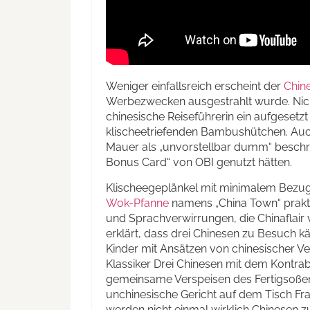
Weniger einfallsreich erscheint der
Chin
Werbezwecken ausgestrahlt wurde. Nicht 
chinesische Reiseführerin ein aufgesetzt
klischeetriefenden Bambushütchen. Auch d
Mauer als „unvorstellbar dumm“ beschrei
Bonus Card“ von OBI genutzt hätten.
Klischeegeplänkel mit minimalem Bezug
Wok-Pfanne
namens „China Town“ prakti
und Sprachverwirrungen, die Chinaflair
erklärt, dass drei Chinesen zu Besuch k
Kinder mit Ansätzen von chinesischer Ver
Klassiker Drei Chinesen mit dem Kontrab
gemeinsame Verspeisen des Fertigsoßenge
unchinesische Gericht auf dem Tisch F
werden nicht einmal wirklich Chinesen 