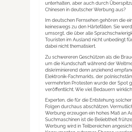
unterhalten, aber auch durch Überspitzu
Chinesen in deutscher Werbung aus?
Im deutschen Fernsehen gehören die ein
keineswegs zu den Härtefällen. Sie we
umsorgt, die über alle Sprachschwierig
Touristen im Ausland nicht unbedingt f
dabei nicht thematisiert.
Zu schwereren Geschützen als die Brau
um die Kundschaft während der Weltmei
diskriminierend denn anziehend empfan
Elektronik-Fachmarkts, der polnischstäm
vermehrten Protesten wurde der Spot ge
veröffentlicht. Wie viel Bedauern wirklic
Experten, die für die Entstehung solche
Folgen durchaus abschätzen. Vermutlich 
Werbung erzeugen ein hohes Maß an Aufm
Suchmaschinen ist die Beliebtheit frühz
Werbung wird in Teilbereichen angesicht