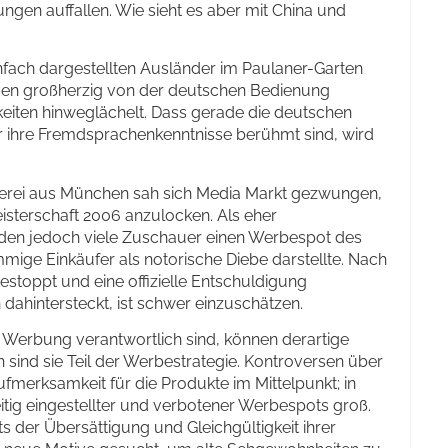
ngen auffallen. Wie sieht es aber mit China und
fach dargestellten Ausländer im Paulaner-Garten
rden großherzig von der deutschen Bedienung
keiten hinweglächelt. Dass gerade die deutschen
ür ihre Fremdsprachenkenntnisse berühmt sind, wird
erei aus München sah sich Media Markt gezwungen,
sterschaft 2006 anzulocken. Als eher
den jedoch viele Zuschauer einen Werbespot des
mige Einkäufer als notorische Diebe darstellte. Nach
stoppt und eine offizielle Entschuldigung
h dahintersteckt, ist schwer einzuschätzen.
r Werbung verantwortlich sind, können derartige
sind sie Teil der Werbestrategie. Kontroversen über
erksamkeit für die Produkte im Mittelpunkt; in
eitig eingestellter und verbotener Werbespots groß.
s der Übersättigung und Gleichgültigkeit ihrer