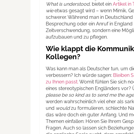
What is understood
, bietet ein
Art
ikel i
wie
etwas gesagt wird – wenn Mimik, Gest
schwerer. Während man in Deutschland 
Besprechung oder ein Anruf in England mi
Zeitverschwendung, sondern eine Mögl
aufzubauen und zu pflegen.
Wie klappt die Kommunik
Kollegen?
Was kann man als Deutscher tun, um di
verbessern? Ich würde sagen:
Bleiben Si
zu Ihnen passt.
Womit fühlen Sie sich n
eines stereotypischen Engländers vor? 
please be so kind as to send me the ag
werden wahrscheinlich viel eher als sark
und
would
zu formulieren, schlechte N
das wäre doch ein guter Anfang. Und mei
Themen einfallen: Hören Sie Ihrem Gespr
Fragen. Auch so lassen sich Beziehunge