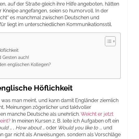
n, auf der Straße gleich ihre Hilfe angeboten, hätten
 Kneipe angefangen, seien so humorvoll. In der
rscht“ es manchmal zwischen Deutschen und
ür liegt im unterschiedlichen Kommunikationsstil.
öflichkeit
d Gesten auch!
den englischen Kollegen?
nglische Höflichkeit
was man meint, und kann damit Engländer ziemlich
t, Meinungen zögerlicher und taktvoller
en manche Deutsche als unehrlich.
Weicht er jetzt
eint?
In meinen Kursen z. B. leite ich Aufgaben oft ein
uld … , How about …
oder
Would you like to ..
. und
n gar nicht als Anweisungen, sondern als Vorschläge