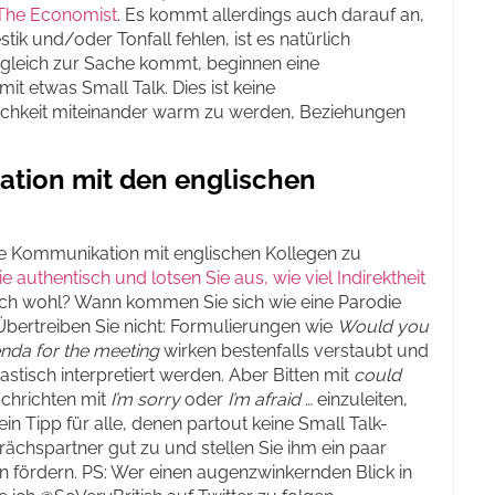
n The Economist
. Es kommt allerdings auch darauf an,
ik und/oder Tonfall fehlen, ist es natürlich
gleich zur Sache kommt, beginnen eine
t etwas Small Talk. Dies ist keine
ichkeit miteinander warm zu werden, Beziehungen
ation mit den englischen
e Kommunikation mit englischen Kollegen zu
e authentisch und lotsen Sie aus, wie viel Indirektheit
och wohl? Wann kommen Sie sich wie eine Parodie
Übertreiben Sie nicht: Formulierungen wie
Would you
enda for the meeting
wirken bestenfalls verstaubt und
astisch interpretiert werden. Aber Bitten mit
could
achrichten mit
I’m sorry
oder
I’m afraid
… einzuleiten,
n Tipp für alle, denen partout keine Small Talk-
ächspartner gut zu und stellen Sie ihm ein paar
n fördern. PS: Wer einen augenzwinkernden Blick in