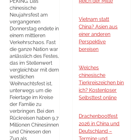
Reich der Mitte
PEKING. Das
chinesische
Neujahrsfest am
Vietnam statt
vergangenen
China? Asien aus
Donnerstag endete in
einer anderen
einem mittleren
Perspektive
Verkehrschaos. Fast
die ganze Nation war
bereisen
anlässlich des Festes,
das im Stellenwert
Welches
vergleichbar mit dem
chinesische
westlichen
Tierkreiszeichen bin
Weihnachtsfest ist,
ich? Kostenloser
unterwegs um die
Feiertage im Kreise
Selbsttest online
der Familie zu
verbringen. Bei den
Drachenbootfest
Rückreisen haben 9,7
2026 in China und
Millionen Chinesinnen
Deutschland –
und Chinesen den
Zug als
Termine und