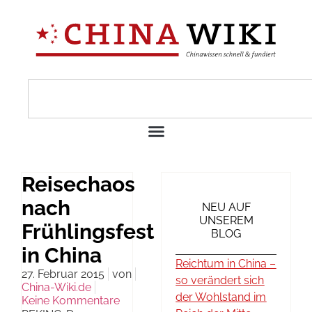
Reisechaos
nach
NEU AUF
UNSEREM
Frühlingsfest
BLOG
in China
Reichtum in China –
27. Februar 2015
von
so verändert sich
China-Wiki.de
der Wohlstand im
Keine Kommentare