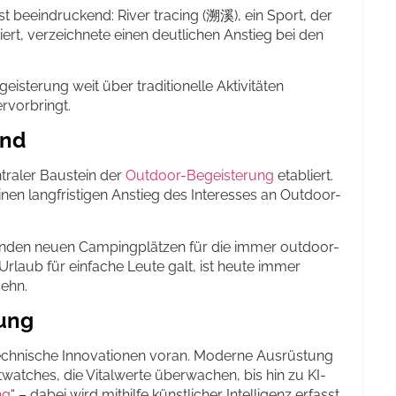
st beeindruckend: River tracing (溯溪), ein Sport, der
t, verzeichnete einen deutlichen Anstieg bei den
geisterung weit über traditionelle Aktivitäten
rvorbringt.
end
traler Baustein der
Outdoor-Begeisterung
etabliert.
inen langfristigen Anstieg des Interesses an Outdoor-
enden neuen Campingplätzen für die immer outdoor-
Urlaub für einfache Leute galt, ist heute immer
cehn.
ung
technische Innovationen voran. Moderne Ausrüstung
watches, die Vitalwerte überwachen, bis hin zu KI-
ng
“ – dabei wird mithilfe künstlicher Intelligenz erfasst,