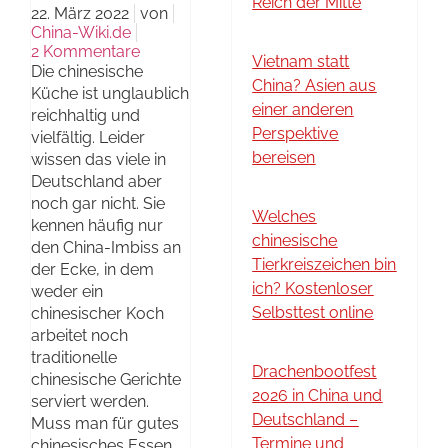
Reich der Mitte
22. März 2022
von
China-Wiki.de
2 Kommentare
Vietnam statt
Die chinesische
China? Asien aus
Küche ist unglaublich
einer anderen
reichhaltig und
Perspektive
vielfältig. Leider
bereisen
wissen das viele in
Deutschland aber
noch gar nicht. Sie
Welches
kennen häufig nur
chinesische
den China-Imbiss an
Tierkreiszeichen bin
der Ecke, in dem
ich? Kostenloser
weder ein
Selbsttest online
chinesischer Koch
arbeitet noch
traditionelle
Drachenbootfest
chinesische Gerichte
2026 in China und
serviert werden.
Deutschland –
Muss man für gutes
Termine und
chinesisches Essen