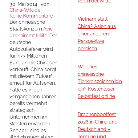
Reich der Mitte
30. Mai 2014
von
China-Wiki.de
Keine Kommentare
Vietnam statt
Der chinesische
China? Asien aus
Staatskonzern
Avic
einer anderen
übernimmt Hilite
. Der
Perspektive
deutsche
bereisen
Autozulieferer wird
für 473 Millionen
Euro an die Chinesen
Welches
verkauft. China sorgt
chinesische
mit diesem Zukauf
Tierkreiszeichen bin
erneut für Aufsehen,
ich? Kostenloser
hatte es in den
Selbsttest online
vergangenen Jahren
bereits vermehrt
strategisch
Drachenbootfest
Unternehmen im
2026 in China und
Westen erworben.
Deutschland –
Seit 2011 sind es
Termine und
jährlich mehr als 20