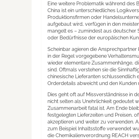
Eine weitere Problematik während des 
China ist ein unterschiedliches Logikvers
Produktionsfirmen oder Handelsunterne
aufgebaut wird, verfügen in den meiste
mangelt es – zumindest aus deutscher S
oder Bedürfnisse der europäischen Kun
Scheinbar agieren die Ansprechpartner 
in der Regel vorgegebene Verhaltensmust
wieder elementare Zusammenhänge, die f
sind. Oftmals verstehen sie die Sinnhafti
chinesische Lieferanten schlussendlich e
Orderdetails abweicht und den Kunden ni
Dies geht oft auf Missverständnisse in 
nicht selten als Unehrlichkeit gedeutet 
Zusammenarbeit fatal ist. Am Ende ble
festgelegten Lieferzeiten und Preisen, of
akzeptieren und weiter zu verwenden. All
zum Beispiel Inhaltsstoffe verwendet w
die Chemikalienverordnung REACH vers