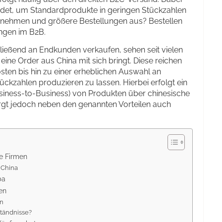
det, um Standardprodukte in geringen Stückzahlen
ernehmen und größere Bestellungen aus? Bestellen
ngen im B2B.
ießend an Endkunden verkaufen, sehen seit vielen
 eine Order aus China mit sich bringt. Diese reichen
ten bis hin zu einer erheblichen Auswahl an
ckzahlen produzieren zu lassen. Hierbei erfolgt ein
usiness-to-Business) von Produkten über chinesische
ürgt jedoch neben den genannten Vorteilen auch
he Firmen
 China
ba
en
en
ständnisse?