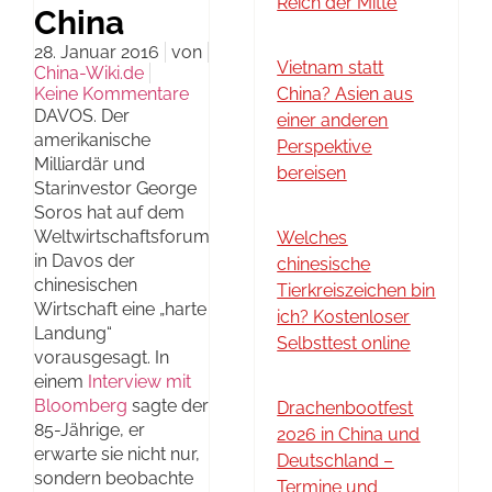
Reich der Mitte
China
28. Januar 2016
von
Vietnam statt
China-Wiki.de
Keine Kommentare
China? Asien aus
DAVOS. Der
einer anderen
amerikanische
Perspektive
Milliardär und
bereisen
Starinvestor George
Soros hat auf dem
Weltwirtschaftsforum
Welches
in Davos der
chinesische
chinesischen
Tierkreiszeichen bin
Wirtschaft eine „harte
ich? Kostenloser
Landung“
Selbsttest online
vorausgesagt. In
einem
Interview mit
Bloomberg
sagte der
Drachenbootfest
85-Jährige, er
2026 in China und
erwarte sie nicht nur,
Deutschland –
sondern beobachte
Termine und