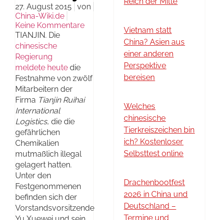
Reich der Mitte
27. August 2015
von
China-Wiki.de
Keine Kommentare
Vietnam statt
TIANJIN. Die
China? Asien aus
chinesische
einer anderen
Regierung
Perspektive
meldete heute
die
bereisen
Festnahme von zwölf
Mitarbeitern der
Firma
Tianjin Ruihai
Welches
International
chinesische
Logistics
, die die
Tierkreiszeichen bin
gefährlichen
ich? Kostenloser
Chemikalien
Selbsttest online
mutmaßlich illegal
gelagert hatten.
Unter den
Drachenbootfest
Festgenommenen
2026 in China und
befinden sich der
Deutschland –
Vorstandsvorsitzende
Termine und
Yu Xuewei und sein