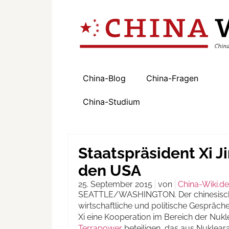
China-Blog
China-Fragen
China-Studium
Staatspräsident Xi J
den USA
25. September 2015
von
China-Wiki.de
SEATTLE/WASHINGTON. Der chinesische St
wirtschaftliche und politische Gespräche
Xi eine Kooperation im Bereich der Nukl
Terrapower
beteiligen, das aus Nukleara