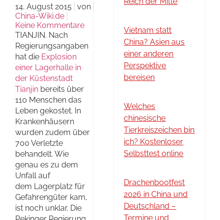
Reich der Mitte
14. August 2015
von
China-Wiki.de
Keine Kommentare
Vietnam statt
TIANJIN. Nach
China? Asien aus
Regierungsangaben
einer anderen
hat die
Explosion
Perspektive
einer Lagerhalle in
bereisen
der Küstenstadt
Tianjin
bereits über
110 Menschen das
Welches
Leben gekostet. In
chinesische
Krankenhäusern
Tierkreiszeichen bin
wurden zudem über
ich? Kostenloser
700 Verletzte
Selbsttest online
behandelt. Wie
genau es zu dem
Unfall auf
Drachenbootfest
dem Lagerplatz für
2026 in China und
Gefahrengüter kam,
Deutschland –
ist noch unklar. Die
Termine und
Pekinger Regierung