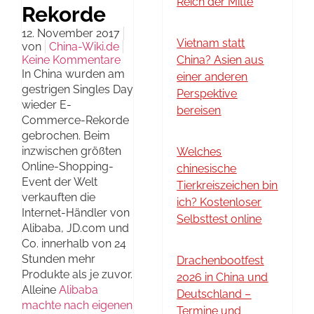
Reich der Mitte
Rekorde
12. November 2017
Vietnam statt
von
China-Wiki.de
Keine Kommentare
China? Asien aus
In China wurden am
einer anderen
gestrigen Singles Day
Perspektive
wieder E-
bereisen
Commerce-Rekorde
gebrochen. Beim
inzwischen größten
Welches
Online-Shopping-
chinesische
Event der Welt
Tierkreiszeichen bin
verkauften die
ich? Kostenloser
Internet-Händler von
Selbsttest online
Alibaba, JD.com und
Co. innerhalb von 24
Stunden mehr
Drachenbootfest
Produkte als je zuvor.
2026 in China und
Alleine
Alibaba
Deutschland –
machte nach eigenen
Termine und