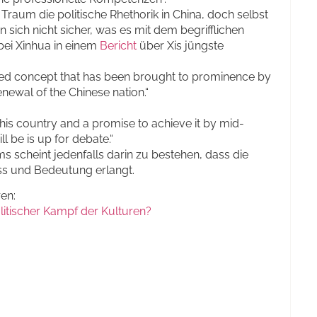
e Traum die politische Rhethorik in China, doch selbst
 sich nicht sicher, was es mit dem begrifflichen
 bei Xinhua in einem
Bericht
über Xis jüngste
sed concept that has been brought to prominence by
enewal of the Chinese nation.“
 his country and a promise to achieve it by mid-
l be is up for debate.“
ms scheint jedenfalls darin zu bestehen, dass die
uss und Bedeutung erlangt.
ren:
litischer Kampf der Kulturen?