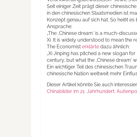
Seit einiger Zeit prägt dieser chinesisch
in den chinesischen Staatsmedien ist man
Konzept genau auf sich hat. So heißt es
Ansprache:
„The ‚Chinese dream‘ is a much-discus
Xi. It is widely understood to mean the r
The Economist
erklärte
dazu ähnlich:
„Xi Jinping has pitched a new slogan for
century, but what the ‚Chinese dream‘ wil
Ein wichtiger Teil des chinesischen Trau
chinesische Nation weltweit mehr Einfl
Dieser Artikel könnte Sie auch interessie
Chinabilder im 21. Jahrhundert: Außenpo