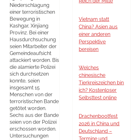
Reich der Mitte
Niederschlagung
einer terroristischen
Bewegung in
Vietnam statt
Kashgar, Xinjiang
China? Asien aus
Provinz. Bei einer
einer anderen
Hausdurchsuchung
Perspektive
seien Mitarbeiter der
bereisen
Gemeindeaufsicht
attackiert worden. Bis
die alamierte Polizei
Welches
sich durchsetzen
chinesische
konnte, seien
Tierkreiszeichen bin
insgesamt 15
ich? Kostenloser
Menschen von der
Selbsttest online
terroristischen Bande
getötet worden.
Sechs aus der Bande
Drachenbootfest
seien von der Polizei
2026 in China und
erschossen worden.
Deutschland –
Untersuchungen
Termine und