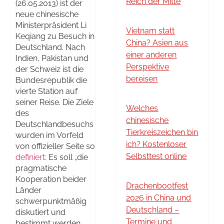
Reich der Mitte
(26.05.2013) ist der
neue chinesische
Ministerpräsident Li
Vietnam statt
Keqiang zu Besuch in
China? Asien aus
Deutschland. Nach
einer anderen
Indien, Pakistan und
Perspektive
der Schweiz ist die
bereisen
Bundesrepublik die
vierte Station auf
seiner Reise. Die Ziele
Welches
des
chinesische
Deutschlandbesuchs
Tierkreiszeichen bin
wurden im Vorfeld
ich? Kostenloser
von offizieller Seite so
Selbsttest online
definiert
: Es soll „die
pragmatische
Kooperation beider
Drachenbootfest
Länder
2026 in China und
schwerpunktmäßig
Deutschland –
diskutiert und
Termine und
bestimmt werden.