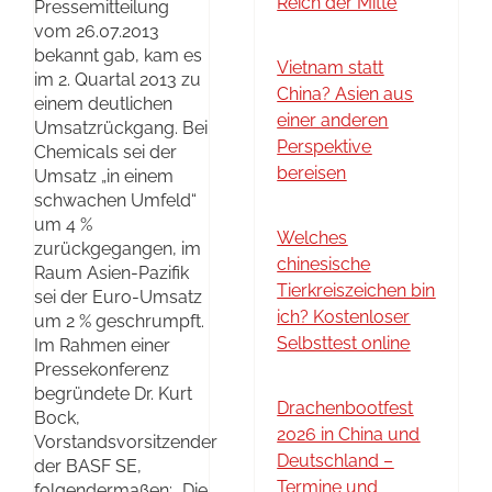
Reich der Mitte
Pressemitteilung
vom 26.07.2013
bekannt gab, kam es
Vietnam statt
im 2. Quartal 2013 zu
China? Asien aus
einem deutlichen
einer anderen
Umsatzrückgang. Bei
Perspektive
Chemicals sei der
bereisen
Umsatz „in einem
schwachen Umfeld“
um 4 %
Welches
zurückgegangen, im
chinesische
Raum Asien-Pazifik
Tierkreiszeichen bin
sei der Euro-Umsatz
ich? Kostenloser
um 2 % geschrumpft.
Selbsttest online
Im Rahmen einer
Pressekonferenz
begründete Dr. Kurt
Drachenbootfest
Bock,
2026 in China und
Vorstandsvorsitzender
Deutschland –
der BASF SE,
Termine und
folgendermaßen: „Die