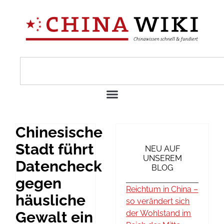
Chinesische
Stadt führt
NEU AUF
UNSEREM
Datencheck
BLOG
gegen
Reichtum in China –
häusliche
so verändert sich
Gewalt ein
der Wohlstand im