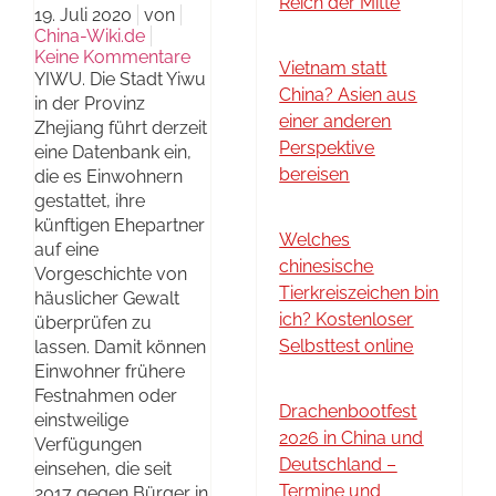
Reich der Mitte
19. Juli 2020
von
China-Wiki.de
Keine Kommentare
Vietnam statt
YIWU. Die Stadt Yiwu
China? Asien aus
in der Provinz
einer anderen
Zhejiang führt derzeit
Perspektive
eine Datenbank ein,
bereisen
die es Einwohnern
gestattet, ihre
künftigen Ehepartner
Welches
auf eine
chinesische
Vorgeschichte von
Tierkreiszeichen bin
häuslicher Gewalt
ich? Kostenloser
überprüfen zu
Selbsttest online
lassen. Damit können
Einwohner frühere
Festnahmen oder
Drachenbootfest
einstweilige
2026 in China und
Verfügungen
Deutschland –
einsehen, die seit
Termine und
2017 gegen Bürger in