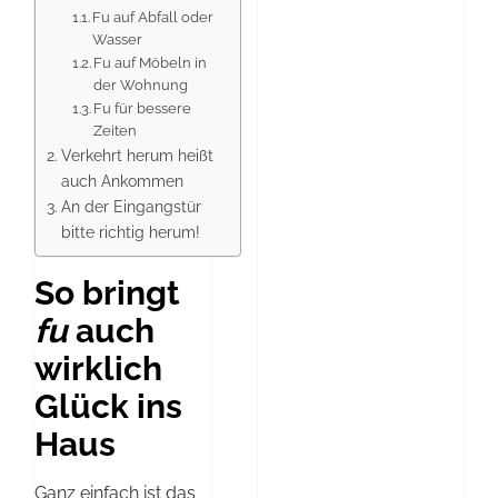
Fu auf Abfall oder
Wasser
Fu auf Möbeln in
der Wohnung
Fu für bessere
Zeiten
Verkehrt herum heißt
auch Ankommen
An der Eingangstür
bitte richtig herum!
So bringt
fu
auch
wirklich
Glück ins
Haus
Ganz einfach ist das