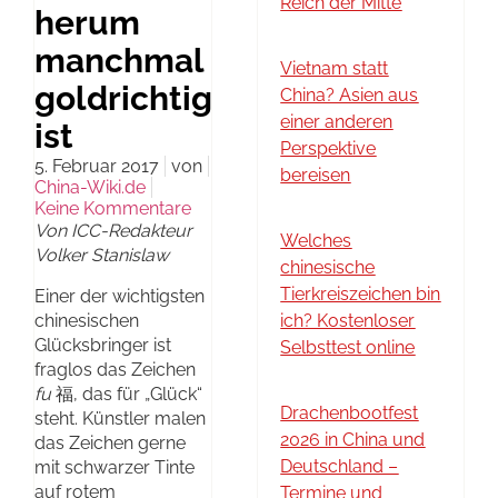
Reich der Mitte
herum
manchmal
Vietnam statt
goldrichtig
China? Asien aus
einer anderen
ist
Perspektive
5. Februar 2017
von
bereisen
China-Wiki.de
Keine Kommentare
Von ICC-Redakteur
Welches
Volker Stanislaw
chinesische
Tierkreiszeichen bin
Einer der wichtigsten
chinesischen
ich? Kostenloser
Glücksbringer ist
Selbsttest online
fraglos das Zeichen
fu
福, das für „Glück“
Drachenbootfest
steht. Künstler malen
2026 in China und
das Zeichen gerne
Deutschland –
mit schwarzer Tinte
auf rotem
Termine und