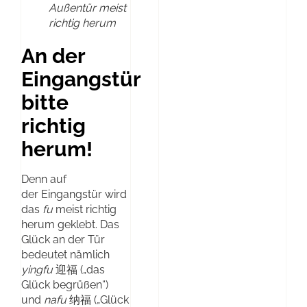
Außentür meist
richtig herum
An der
Eingangstür
bitte
richtig
herum!
Denn auf
der Eingangstür wird
das
fu
meist richtig
herum geklebt. Das
Glück an der Tür
bedeutet nämlich
yingfu
迎福 („das
Glück begrüßen“)
und
nafu
纳福 („Glück