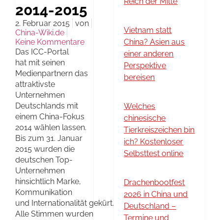
Reich der Mitte
2014-2015
2. Februar 2015
von
Vietnam statt
China-Wiki.de
Keine Kommentare
China? Asien aus
Das ICC-Portal
einer anderen
hat mit seinen
Perspektive
Medienpartnern das
bereisen
attraktivste
Unternehmen
Deutschlands mit
Welches
einem China-Fokus
chinesische
2014 wählen lassen.
Tierkreiszeichen bin
Bis zum 31. Januar
ich? Kostenloser
2015 wurden die
Selbsttest online
deutschen Top-
Unternehmen
hinsichtlich Marke,
Drachenbootfest
Kommunikation
2026 in China und
und Internationalität gekürt.
Deutschland –
Alle Stimmen wurden
Termine und