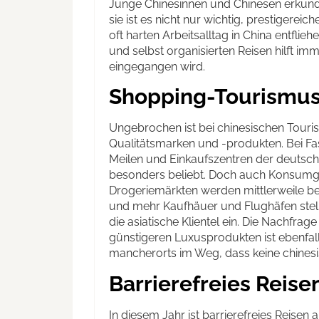
Junge Chinesinnen und Chinesen erkunde
sie ist es nicht nur wichtig, prestigere
oft harten Arbeitsalltag in China entflieh
und selbst organisierten Reisen hilft im
eingegangen wird.
Shopping-Tourismus
Ungebrochen ist bei chinesischen Touri
Qualitätsmarken und -produkten. Bei F
Meilen und Einkaufszentren der deutsch
besonders beliebt. Doch auch Konsumgüt
Drogeriemärkten werden mittlerweile be
und mehr Kaufhäuer und Flughäfen stel
die asiatische Klientel ein. Die Nachfra
günstigeren Luxusprodukten ist ebenfall
mancherorts im Weg, dass keine chine
Barrierefreies Reise
In diesem Jahr ist barrierefreies Reise