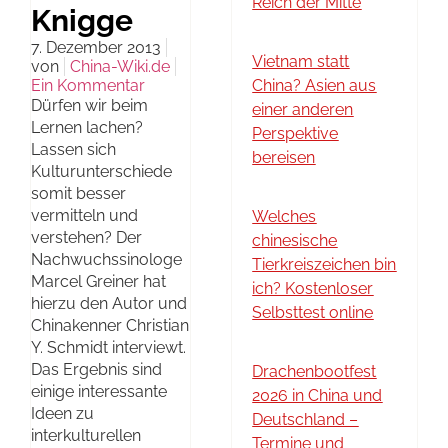
Reich der Mitte
Knigge
7. Dezember 2013
Vietnam statt
von
China-Wiki.de
Ein Kommentar
China? Asien aus
Dürfen wir beim
einer anderen
Lernen lachen?
Perspektive
Lassen sich
bereisen
Kulturunterschiede
somit besser
vermitteln und
Welches
verstehen? Der
chinesische
Nachwuchssinologe
Tierkreiszeichen bin
Marcel Greiner hat
ich? Kostenloser
hierzu den Autor und
Selbsttest online
Chinakenner Christian
Y. Schmidt interviewt.
Das Ergebnis sind
Drachenbootfest
einige interessante
2026 in China und
Ideen zu
Deutschland –
interkulturellen
Termine und